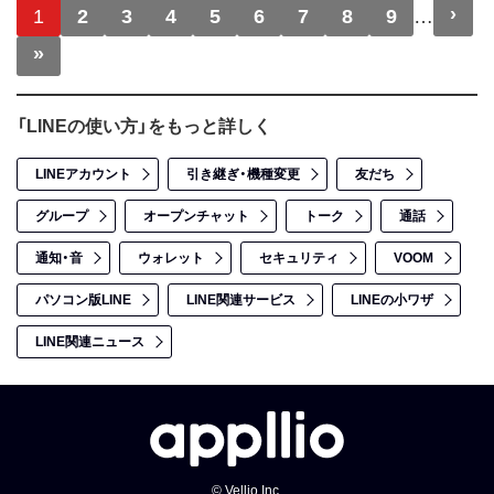
ページ送り
›
次
1
2
3
4
5
6
7
8
9
…
»
最終ページ
「LINEの使い方」をもっと詳しく
LINEアカウント
引き継ぎ・機種変更
友だち
グループ
オープンチャット
トーク
通話
通知・音
ウォレット
セキュリティ
VOOM
パソコン版LINE
LINE関連サービス
LINEの小ワザ
LINE関連ニュース
© Vellio Inc.