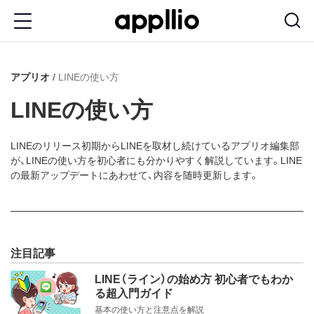
メ
イ
ン
アプリオ
LINEの使い方
コ
ン
LINEの使い方
テ
ン
LINEのリリース初期からLINEを取材し続けているアプリオ編集部
が、LINEの使い方を初心者にも分かりやすく解説しています。LINE
ツ
の最新アップデートにあわせて、内容を随時更新します。
に
移
動
注目記事
LINE（ライン）の始め方 初心者でもわか
る超入門ガイド
基本の使い方と注意点を解説