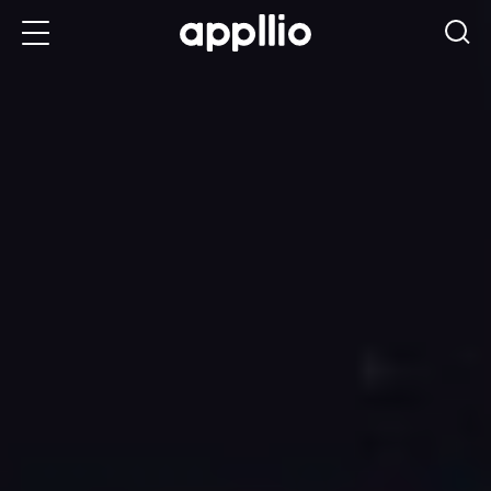
メ
イ
ン
コ
ン
テ
ン
ツ
に
移
動