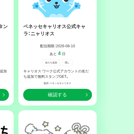
タン
ベネッセキャリオス公式キャ
ラ：ニャリオス
配信期限：
2026-08-10
4
あと
日
友だち追加
隠し
ち追加
キャリオス ワーク公式アカウントの友だ
ち追加で無料スタンプGET。
提供：ベネッセキャリオス
確認する