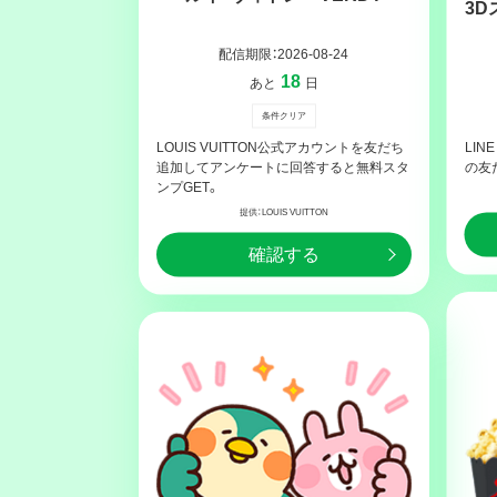
3D
配信期限：
2026-08-24
18
あと
日
条件クリア
LOUIS VUITTON公式アカウントを友だち
LI
追加してアンケートに回答すると無料スタ
の友
ンプGET。
提供：LOUIS VUITTON
確認する