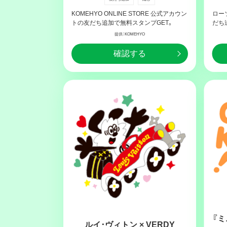
KOMEHYO ONLINE STORE 公式アカウン
ロー
トの友だち追加で無料スタンプGET。
だち
提供：KOMEHYO
確認する
『
ルイ･ヴィトン × VERDY