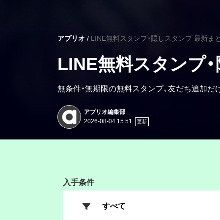
アプリオ
LINE無料スタンプ・隠しスタンプ 最新ま
LINE無料スタンプ
無条件・無期限の無料スタンプ、友だち追加だ
アプリオ編集部
2026-08-04 15:51
入手条件