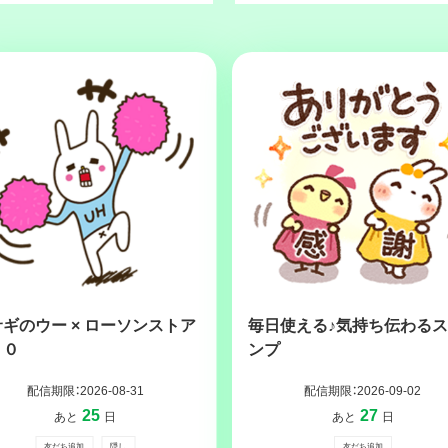
ギのウー × ローソンストア
毎日使える♪気持ち伝わる
００
ンプ
配信期限：
2026-08-31
配信期限：
2026-09-02
25
27
あと
日
あと
日
友だち追加
隠し
友だち追加