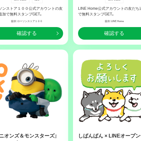
ソンストア１００公式アカウントの友
LINE Home公式アカウントの友だち
追加で無料スタンプGET。
で無料スタンプGET。
提供：ローソンストア１００
提供：LINE Home
確認する
確認する
ミニオンズ＆モンスターズ』
しばんばん × LINEオープ