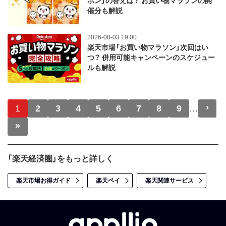
ポン」の答えは？ お買い物マラソンの開
催分も解説
2026-08-03 19:00
楽天市場「お買い物マラソン」次回はい
つ？ 併用可能キャンペーンのスケジュー
ルも解説
ページ送り
›
次
1
2
3
4
5
6
7
8
9
…
»
最終ページ
「楽天経済圏」をもっと詳しく
楽天市場お得ガイド
楽天ペイ
楽天関連サービス