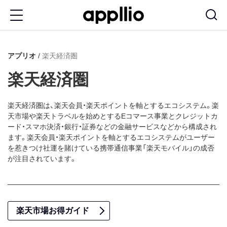
メ
イ
ン
アプリオ
楽天経済圏
コ
ン
楽天経済圏
テ
ン
楽天経済圏は、楽天会員・楽天ポイントを軸とするエコシステム。楽
天市場や楽天トラベルを始めとするEコマース事業とクレジットカ
ツ
ード・スマホ決済・銀行・証券などの金融サービスなどから構成され
に
ます。楽天会員・楽天ポイントを軸とするエコシステムがユーザー
を惹きつけ社運を賭けている携帯通信事業「楽天モバイル」の成否
移
が注目されています。
動
楽天市場お得ガイド