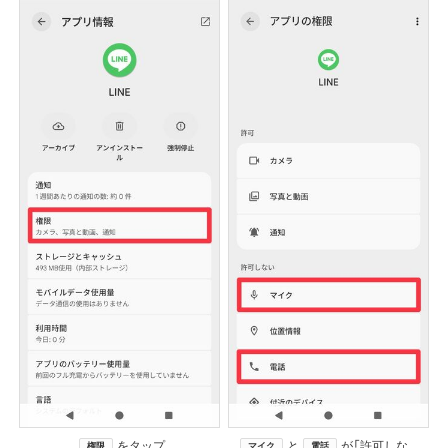
をタップ
と
が「許可しな
権限
マイク
電話