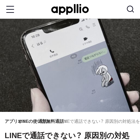
メ
イ
ン
コ
ン
テ
ン
ツ
に
移
動
アプリオ
LINEの使い方
通話
無料通話
LINEで通話できない？ 原因別の対処法を解説【
LINEで通話できない？ 原因別の対処