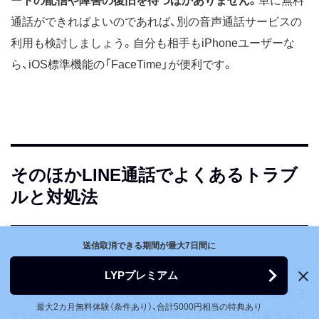
ートの配信や障害の復旧を待つほかありません。
単に無料
通話ができればよいのであれば、別の音声通話サービスの
利用も検討しましょう。自分も相手もiPhoneユーザーな
ら、iOS標準機能の「FaceTime」が便利です。
そのほかLINE通話でよくあるトラブ
ルと対処法
送信取消できる期間が最大7日間に
エラーメッセージこそ表示されないものの、着信画面/応答
LYPプレミアム
ボタンが表示されない、着信音が鳴らない、通話が切断する
最大2カ月無料体験（条件あり）、合計5000円相当の特典あり
といった原因不明のトラブルが発生するケースも多々あり