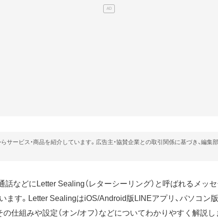
らサービス・商品を紹介しています。広告主・協賛企業との取引関係に基づき、編集
通話などにLetter Sealing（レターシーリング）と呼ばれるメ
Letter SealingはiOS/Android版LINEアプリ、パソコン版（
その仕組みや設定（オン/オフ）などについてわかりやすく解説し