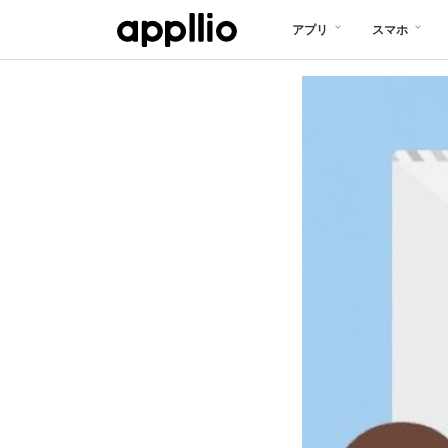
メ
アプリ
スマホ
イ
ン
コ
ン
テ
ン
ツ
に
移
動