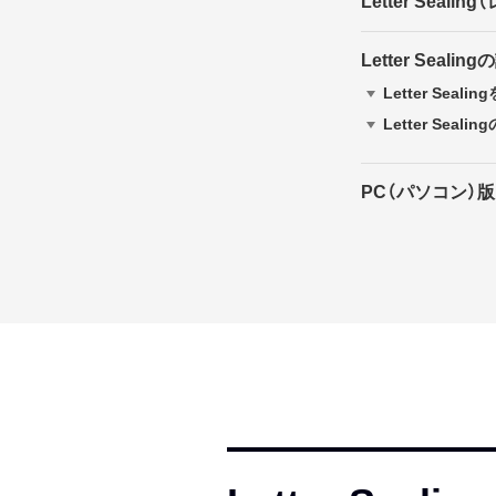
Letter Seal
Letter Seali
Letter Seal
Letter Sea
PC（パソコン）版L