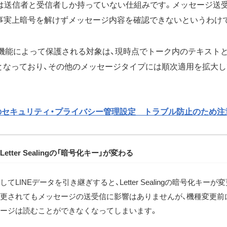
）は送信者と受信者しか持っていない仕組みです。メッセージ送受
事実上暗号を解けずメッセージ内容を確認できないというわけ
ealing機能によって保護される対象は、現時点でトーク内のテキスト
となっており、その他のメッセージタイプには順次適用を拡大
須のセキュリティ・プライバシー管理設定 トラブル防止のため
tter Sealingの「暗号化キー」が変わる
てLINEデータを引き継ぎすると、Letter Sealingの暗号化キー
更されてもメッセージの送受信に影響はありませんが、機種変更前
ージは読むことができなくなってしまいます。