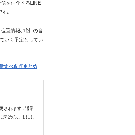
信を仲介するLINE
です。
と位置情報、1対1の音
していく予定としてい
注意すべき点まとめ
が変更されます。通常
に未読のままにし