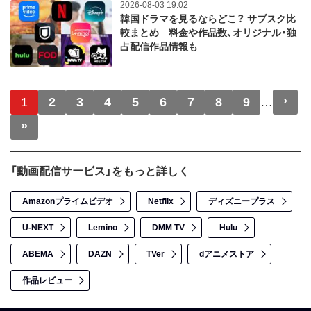
2026-08-03 19:02
韓国ドラマを見るならどこ？ サブスク比
較まとめ 料金や作品数、オリジナル・独
占配信作品情報も
ページ送り
›
次
1
2
3
4
5
6
7
8
9
…
»
最終ページ
「動画配信サービス」をもっと詳しく
Amazonプライムビデオ
Netflix
ディズニープラス
U-NEXT
Lemino
DMM TV
Hulu
ABEMA
DAZN
TVer
dアニメストア
作品レビュー