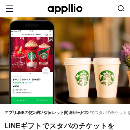
メ
イ
ン
コ
ン
テ
ン
ツ
に
移
動
アプリオ
LINEの使い方
ウォレット
ウォレット関連サービス
LINEギフトでスタバのチケッ
LINEギフトでスタバのチケットを