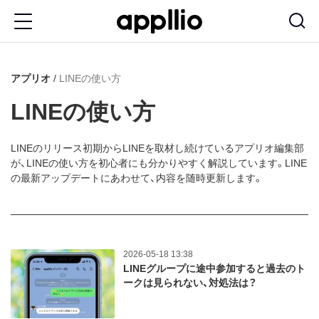
メ
イ
ン
アプリオ
LINEの使い方
コ
ン
LINEの使い方
テ
ン
LINEのリリース初期からLINEを取材し続けているアプリオ編集部
が、LINEの使い方を初心者にも分かりやすく解説しています。LINE
ツ
の最新アップデートにあわせて、内容を随時更新します。
に
移
動
2026-05-18 13:38
LINEグループに途中参加すると過去のト
ークは見られない、対処法は？