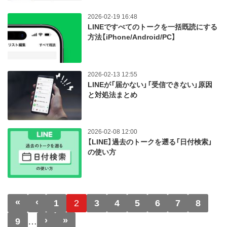
2026-02-19 16:48
LINEですべてのトークを一括既読にする
方法【iPhone/Android/PC】
2026-02-13 12:55
LINEが「届かない」「受信できない」原因
と対処法まとめ
2026-02-08 12:00
【LINE】過去のトークを遡る「日付検索」
の使い方
ページ送り
«
‹
先頭ページ
前ページ
1
2
3
4
5
6
7
8
›
»
次ページ
最終ページ
9
…