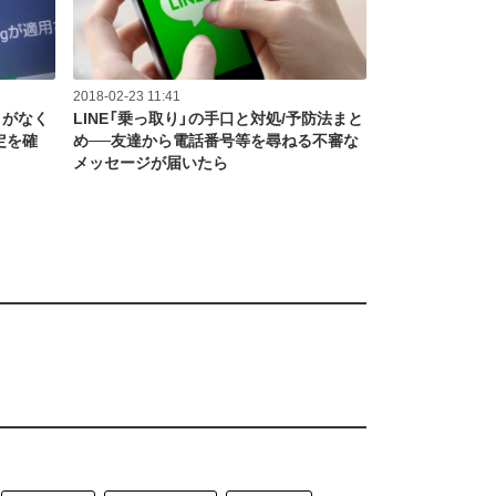
2018-02-23 11:41
」がなく
LINE「乗っ取り」の手口と対処/予防法まと
設定を確
め──友達から電話番号等を尋ねる不審な
メッセージが届いたら