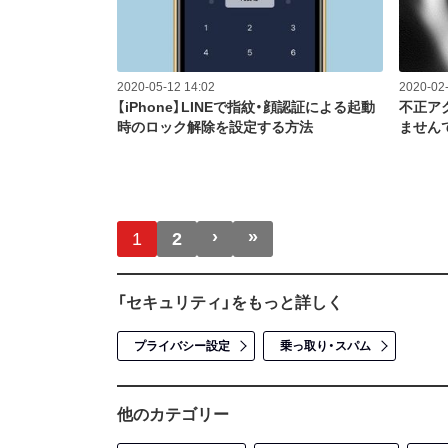
2020-05-12 14:02
2020-02-
【iPhone】LINEで指紋・顔認証による起動
不正アク
時のロック解除を設定する方法
ません
ページ送り
›
»
次ページ
最終ページ
1
2
「セキュリティ」をもっと詳しく
プライバシー設定
乗っ取り・スパム
他のカテゴリー