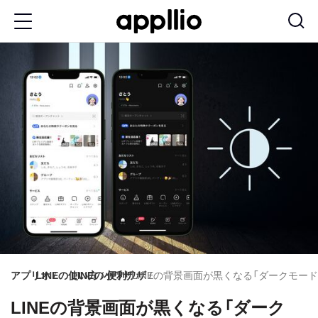
メ
イ
ン
コ
ン
テ
ン
ツ
に
移
動
アプリオ
LINEの使い方
LINEの小ワザ
便利ワザ
LINEの背景画面が黒くなる「ダークモード」を設
LINEの背景画面が黒くなる「ダーク