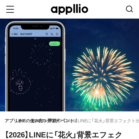
メ
イ
ン
コ
ン
テ
ン
ツ
に
移
動
アプリオ
LINEの使い方
LINEの小ワザ
季節イベント
【2026】LINEに「花火」背景エフ
【2026】LINEに「花火」背景エフェク