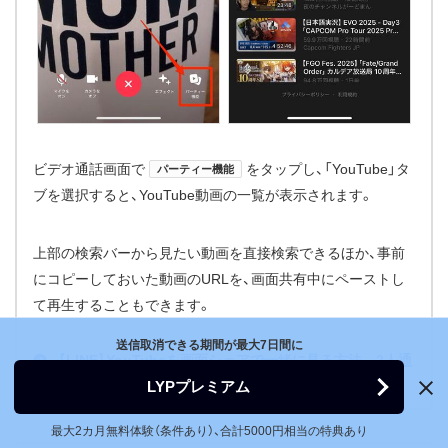
ビデオ通話画面で
をタップし、「YouTube」タ
パーティー機能
ブを選択すると、YouTube動画の一覧が表示されます。
上部の検索バーから見たい動画を直接検索できるほか、事前
にコピーしておいた動画のURLを、画面共有中にペーストし
て再生することもできます。
送信取消できる期間が最大7日間に
【LINE】YouTubeを画面シェアで一緒に見る方法 2人通
話でのやり方も紹介
LYPプレミアム
最大2カ月無料体験（条件あり）、合計5000円相当の特典あり