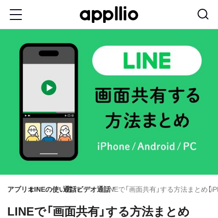
メ
イ
ン
コ
ン
テ
ン
ツ
に
移
動
アプリオ
LINEの使い方
通話
ビデオ通話
LINEで「画面共有」する方法まとめ【iPhon
LINEで「画面共有」する方法まとめ