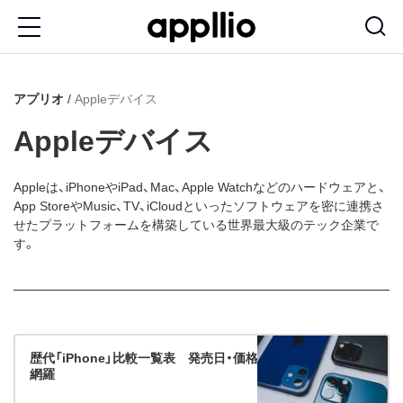
メ
イ
ン
アプリオ
Appleデバイス
コ
ン
Appleデバイス
テ
ン
Appleは、iPhoneやiPad、Mac、Apple Watchなどのハードウェアと、
App StoreやMusic、TV、iCloudといったソフトウェアを密に連携さ
ツ
せたプラットフォームを構築している世界最大級のテック企業で
に
す。
移
動
歴代「iPhone」比較一覧表 発売日・価格からスペックまで全
網羅