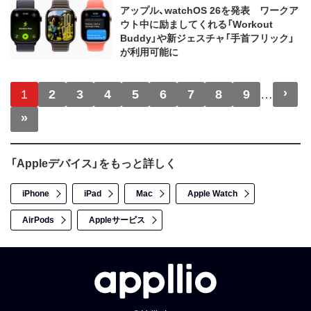
アップル、watchOS 26を発表 ワークア
ウト中に励ましてくれる「Workout
Buddy」や新ジェスチャ「手首フリック」
が利用可能に
ページ送り
›
次
1
2
3
4
5
6
7
8
9
…
»
最終ページ
「Appleデバイス」をもっと詳しく
iPhone
iPad
Mac
Apple Watch
AirPods
Appleサービス