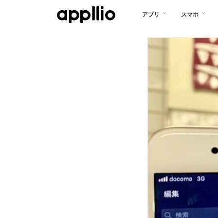
メ
アプリ
スマホ
イ
ン
コ
ン
テ
ン
ツ
に
移
動