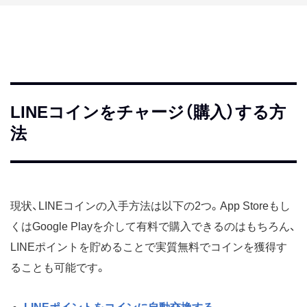
LINEコインをチャージ（購入）する方
法
現状、LINEコインの入手方法は以下の2つ。App Storeもし
くはGoogle Playを介して有料で購入できるのはもちろん、
LINEポイントを貯めることで実質無料でコインを獲得す
ることも可能です。