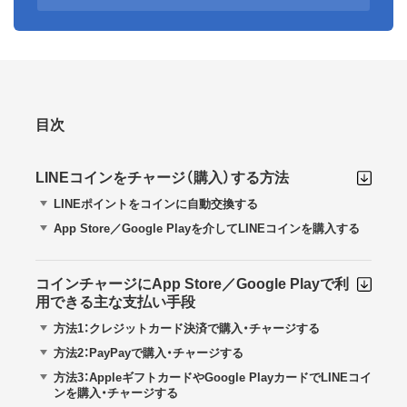
目次
LINEコインをチャージ（購入）する方法
LINEポイントをコインに自動交換する
App Store／Google Playを介してLINEコインを購入する
コインチャージにApp Store／Google Playで利
用できる主な支払い手段
方法1：クレジットカード決済で購入・チャージする
方法2：PayPayで購入・チャージする
方法3：AppleギフトカードやGoogle PlayカードでLINEコイ
ンを購入・チャージする