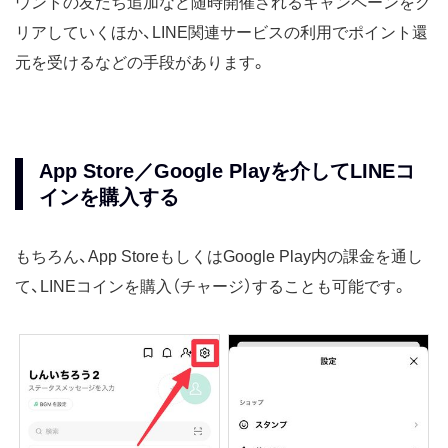
ウントの友だち追加など随時開催されるキャンペーンをク
リアしていくほか、LINE関連サービスの利用でポイント還
元を受けるなどの手段があります。
App Store／Google Playを介してLINEコ
インを購入する
もちろん、App StoreもしくはGoogle Play内の課金を通し
て、LINEコインを購入（チャージ）することも可能です。