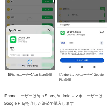
【iPhoneユーザー】App Store決済
【Androidスマホユーザー】Google
Play決済
iPhoneユーザーはApp Store、Androidスマホユーザーは
Google Playを介した決済で購入します。