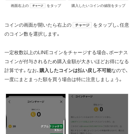
画面右上の
をタップ
購入したいコインの値段をタップ
チャージ
コインの画面が開いたら右上の
をタップし、任意
チャージ
のコイン数を選択します。
一定枚数以上のLINEコインをチャージする場合、ボーナス
コインが付与されるため購入金額が大きいほどお得になる
計算です。なお、
購入したコインは払い戻し不可能
なので、
一度にまとまった額を買う場合は特に注意しましょう。