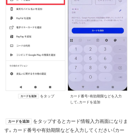
をタップ
カード番号・有効期限などを入力
カードを追加
して、カードを追加
をタップするとカード情報入力画面になりま
カードを追加
す。カード番号や有効期限などを入力してください（カー