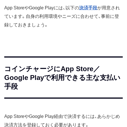
App StoreやGoogle Playには、以下の
決済手段
が用意され
ています。自身の利用環境やニーズに合わせて、事前に登
録しておきましょう。
コインチャージにApp Store／
Google Playで利用できる主な支払い
手段
App StoreやGoogle Play経由で決済するには、あらかじめ
決済方法を登録しておく必要があります。