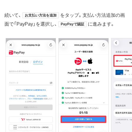
続いて、
をタップ。支払い方法追加の画
お支払い方法を追加
面で「PayPay」を選択し、
に進みます。
PayPayで認証