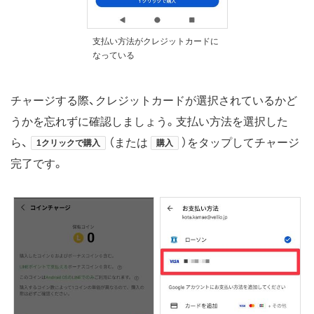
支払い方法がクレジットカードに
なっている
チャージする際、クレジットカードが選択されているかど
うかを忘れずに確認しましょう。支払い方法を選択した
ら、
（または
）をタップしてチャージ
1クリックで購入
購入
完了です。