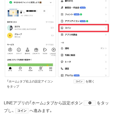
「ホーム」タブ右上の設定アイコン
を開く
コイン
をタップ
LINEアプリの「ホーム」タブから設定ボタン
​をタッ
プし、
へ進みます。
コイン