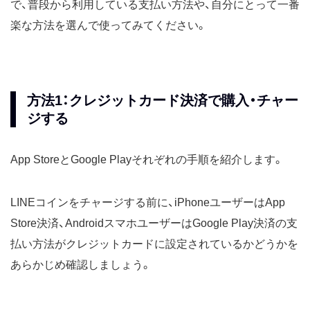
で、普段から利用している支払い方法や、自分にとって一番
楽な方法を選んで使ってみてください。
方法1：クレジットカード決済で購入・チャー
ジする
App StoreとGoogle Playそれぞれの手順を紹介します。
LINEコインをチャージする前に、iPhoneユーザーはApp
Store決済、AndroidスマホユーザーはGoogle Play決済の支
払い方法がクレジットカードに設定されているかどうかを
あらかじめ確認しましょう。