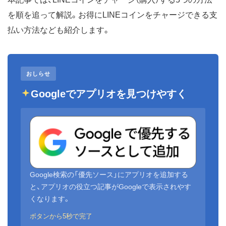
を順を追って解説。お得にLINEコインをチャージできる支
払い方法なども紹介します。
おしらせ
Googleでアプリオを見つけやすく
Google検索の「優先ソース」にアプリオを追加する
と、アプリオの役立つ記事がGoogleで表示されやす
くなります。
ボタンから5秒で完了