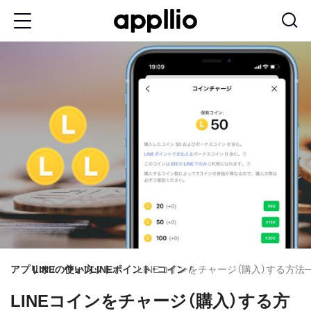
メ
イ
ン
コ
ン
テ
ン
ツ
に
移
動
アプリオ
LINEの使い方
ウォレット
LINEポイント・コイン
LINEコインをチャージ（購入）する方法
LINEコインをチャージ（購入）する方