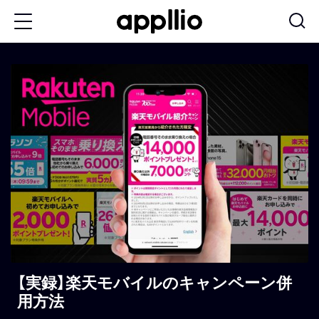
メ
イ
ン
コ
ン
テ
ン
ツ
に
移
動
【実録】楽天モバイルのキャンペーン併
用方法