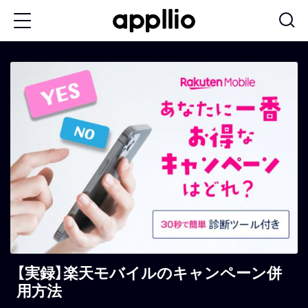
メ
イ
ン
コ
ン
テ
ン
ツ
に
移
動
【実録】楽天モバイルのキャンペーン併
用方法