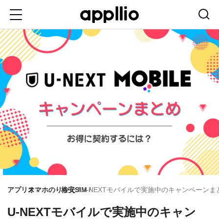
メ
イ
ン
コ
ン
テ
ン
ツ
に
移
動
アプリオ
スマホのりかえ
格安SIM
U-NEXTモバイルで実施中のキャンペーン
U-NEXTモバイルで実施中のキャン