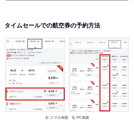
（水）23時59分
6月3日（火）0時〜6月4日
2025年8月1日〜9月30日
（水）23時59分
タイムセールでの航空券の予約方法
5月13日（火）0時〜5月14日
2025年7月1日〜7月31日
（水）23時59分
4月8日（火）0時〜4月9日
2025年6月1日〜7月31日
（水）23時59分
3月4日（火）0時〜3月5日
2025年3月30日〜6月30日
（水）23時59分
2月4日（火）0時〜2月5日
2025年3月30日〜5月31日
（水）23時59分
1月9日（木）0時〜1月10日
2025年2月1日〜3月29日
（金）23時59分
2024年
12月16日（月）0時〜12月
2025年2月1日〜28日
20日（金）23時59分
左：スマホ画面 右：PC画面
※大阪（伊丹／関西）・南紀
白浜発着路線限定