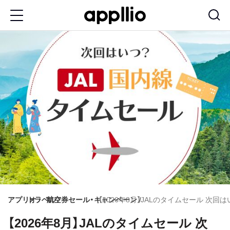
メ
イ
ン
コ
ン
テ
ン
ツ
に
移
動
アプリオ
トラベル
航空券セール・キャンペーン
【2026年8月】JALのタイムセール 次
【2026年8月】JALのタイムセール 次