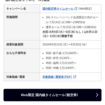
キャンペーン名
国内航空券タイムセール
（Web限定）
実施期間
JALマイレージバンク会員限定の先行セー
ル：7月14日（火）0時〜23時59分
通常セール：7月15日（水）0時〜23時59分
次回：8月4日（火）・5日（水）もしくは8月11日
（火）・12日（水）開催予想
搭乗対象期間
2026年8月24日（月）〜9月30日（水）
おもな片道料金
羽田−新千歳：1万1000円～
羽田−伊丹：9130円～
羽田−福岡：1万2210円〜
羽田−沖縄：1万1440円～
対象路線・運賃
対象路線・運賃表（PDF）
Web限定 国内線タイムセール（航空券）