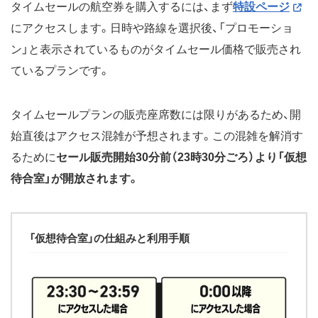
11月28日（木）0時〜11月
2025年1月6日〜2月28日
タイムセールの航空券を購入するには、まず
特設ページ
29日（金）23時59分
にアクセスします。日時や路線を選択後、「プロモーショ
11月5日（火）0時〜11月6日
2024年12月27日〜2025年
ン」と表示されているものがタイムセール価格で販売され
（水）23時59分
1月31日
ているプランです。
10月1日（火）0時〜10月2日
2024年12月1日〜2025年1
（水）23時59分
月5日
タイムセールプランの販売座席数には限りがあるため、開
9月3日（火）0時〜9月4日
2024年10月27日〜11月30
（水）23時59分
日
始直後はアクセス混雑が予想されます。この混雑を解消す
るために
セール販売開始30分前（23時30分ごろ）より「仮想
8月6日（火）0時〜8月7日
2024年10月1日〜26日
（水）23時59分
待合室」が開放されます。
7月1日（月）0時〜7月2日
2024年8月1日〜9月30日
（火）23時59分
6月4日（火）0時〜6月5日
2024年10月1日〜26日
「仮想待合室」の仕組みと利用手順
（水）23時59分
（北海道・沖縄発着は7月1
日〜31日も対象）
5月14日（火）0時〜5月16日
2024年7月1日〜9月30日
（木）23時59分