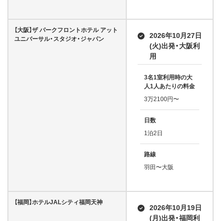
【大阪】ザ パークフロントホテル アット
2026年10月27日
ユニバーサル・スタジオ・ジャパン
(火)出発・大阪利
用
3名1室利用時の大
人1人あたりの料金
3万2100円〜
日数
1泊2日
路線
羽田〜大阪
【福岡】ホテルJALシティ福岡天神
2026年10月19日
(月)出発・福岡利