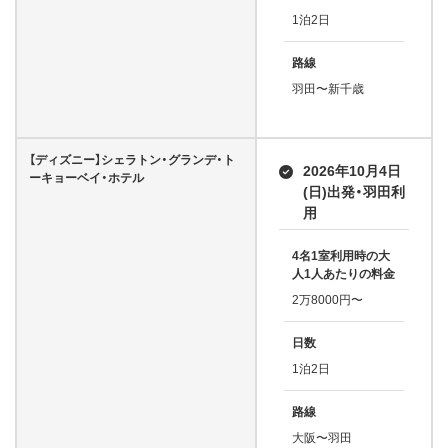
1泊2日
路線
羽田〜新千歳
【ディズニー】シェラトン・グランデ・ト
2026年10月4日
ーキョーベイ・ホテル
(日)出発・羽田利
用
4名1室利用時の大
人1人あたりの料金
2万8000円〜
日数
1泊2日
路線
大阪〜羽田