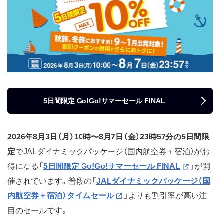
5日間限定 Go!Go!サマーセール FINAL
2026年8月3日（月）10時〜8月7日（金）23時57分の5日間限
定
でJALダイナミックパッケージ（国内航空券＋宿泊）がお
得になる「
5日間限定 Go!Go!サマーセール FINAL
」が開
催されています。普段の「
JALダイナミックパッケージ（国
内航空券＋宿泊）タイムセール
」よりも割引率が高い注
目のセールです。