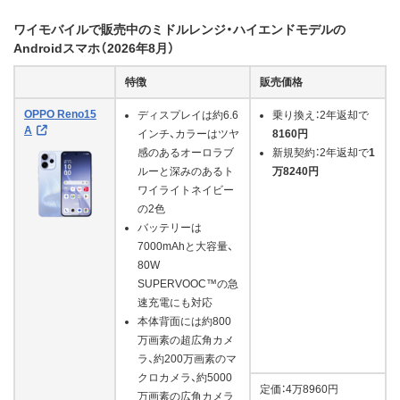
ワイモバイルで販売中のミドルレンジ・ハイエンドモデルの
Androidスマホ（2026年8月）
特徴
販売価格
OPPO Reno15
ディスプレイは約6.6
乗り換え：2年返却で
A
インチ、カラーはツヤ
8160円
感のあるオーロラブ
新規契約：2年返却で
1
ルーと深みのあるト
万8240円
ワイライトネイビー
の2色
バッテリーは
7000mAhと大容量、
80W
SUPERVOOC™の急
速充電にも対応
本体背面には約800
万画素の超広角カメ
ラ、約200万画素のマ
クロカメラ、約5000
定価：4万8960円
万画素の広角カメラ