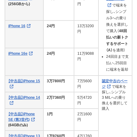
(256GBから)
円
で端末を
探し、シンプ
ル3への乗り
換えを選択し
iPhone 16
24円
13万3200
て購入（
48回
円
払いの新トク
するサポート
（A）
を適用）
iPhone 16e
24円
11万9088
24回目まで支
円
払い、25回目
に端末を返却
【中古品】iPhone 15
3万7800円
7万5600
認定中古のペー
円
ジ
で端末を
探し、シンプル
【中古品】iPhone 14
2万7360円
5万4720
3 M/Lへの乗り
円
換えを選択して
購入
【中古品】iPhone
1円
2万1600
SE (第3世代)
円
(64GBのみ)
【中古品】iPhone 13
1万9760円
4万1760