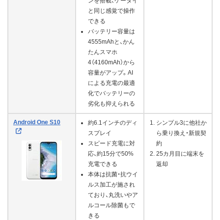
ンを搭載、ケータイ
と同じ感覚で操作
できる
バッテリー容量は
4555mAhと、かん
たんスマホ
4（4160mAh）から
容量がアップ。AI
による充電の最適
化でバッテリーの
劣化も抑えられる
Android One S10
約6.1インチのディ
シンプル3に他社か
スプレイ
ら乗り換え・新規契
スピード充電に対
約
応、約15分で50%
25カ月目に端末を
充電できる
返却
本体は抗菌・抗ウイ
ルス加工が施され
ており、丸洗いやア
ルコール除菌もで
きる