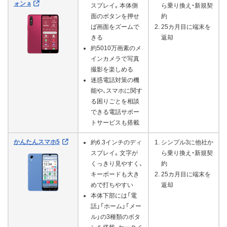
ォン a
スプレイ。本体側
ら乗り換え・新規契
面のボタンを押せ
約
ば画面をズームで
25カ月目に端末を
きる
返却
約5010万画素のメ
インカメラで写真
撮影を楽しめる
迷惑電話対策の機
能や、スマホに関す
る困りごとを相談
できる電話サポー
トサービスも搭載
かんたんスマホ5
約6.3インチのディ
シンプル3に他社か
スプレイ。文字が
ら乗り換え・新規契
くっきり見やすく、
約
キーボードも大き
25カ月目に端末を
めで打ちやすい
返却
本体下部には「電
話」「ホーム」「メー
ル」の3種類のボタ