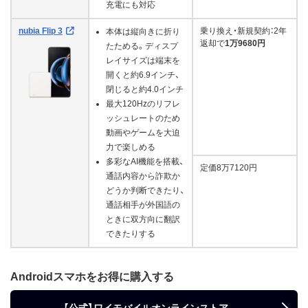
充電にも対応
nubia Flip 3
乗り換え・新規契約：2年
本体は縦向きに折り
返却で
1万9680円
たためる。ディスプ
レイサイズは端末を
開くと約6.9インチ、
閉じると約4.0インチ
最大120Hzのリフレ
ッシュレートのため
動画やゲームを大迫
力で楽しめる
多彩なAI機能を搭載、
定価8万7120円
通話内容から詐欺か
どうか判断できたり、
通話相手が外国語の
ときに双方向に翻訳
できたりする
Androidスマホをお得に購入する
【公式】ワイモバイルオンラインストア