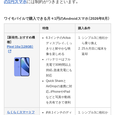
の1円スマホ
には制約がつきまといます。
ワイモバイルで購入できる月々1円のAndroidスマホ（2026年8月）
特徴
購入条件
【新発売、おすすめ機
6.3インチのActua
シンプル3に他社か
種】
ディスプレイ、くっ
ら乗り換え
Pixel 10a（128GB）
きりと鮮やかな映
25カ月目に端末を
像を楽しめる
返却
バッテリーはフル
充電で30時間以上
持続、急速充電にも
対応
Quick Shareと
AirDropの連携に対
応、iPhoneやiPad
などと写真や動画
を共有できて便利
らくらくスマートフ
約6.1インチのディ
シンプル3に他社か