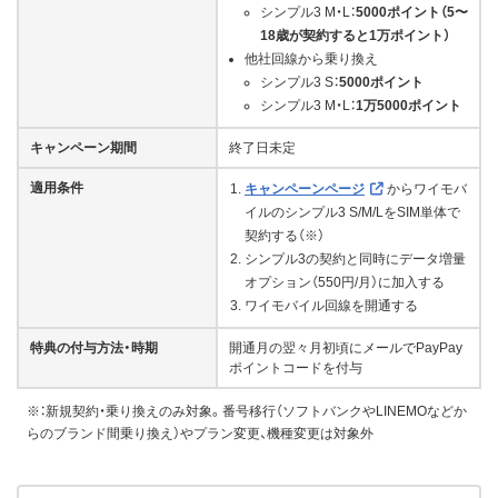
シンプル3 M・L：
5000ポイント（5〜
18歳が契約すると1万ポイント）
他社回線から乗り換え
シンプル3 S：
5000ポイント
シンプル3 M・L：
1万5000ポイント
キャンペーン期間
終了日未定
適用条件
キャンペーンページ
からワイモバ
イルのシンプル3 S/M/LをSIM単体で
契約する（※）
シンプル3の契約と同時にデータ増量
オプション（550円/月）に加入する
ワイモバイル回線を開通する
特典の付与方法・時期
開通月の翌々月初頃にメールでPayPay
ポイントコードを付与
※：新規契約・乗り換えのみ対象。番号移行（ソフトバンクやLINEMOなどか
らのブランド間乗り換え）やプラン変更、機種変更は対象外