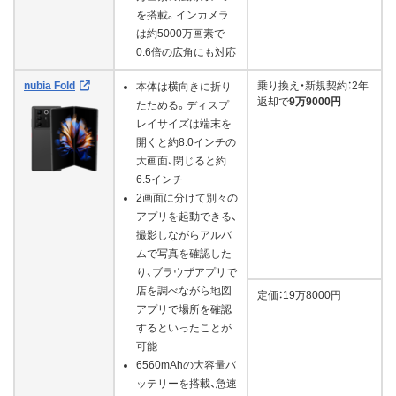
を搭載。インカメラ
は約5000万画素で
0.6倍の広角にも対応
nubia Fold
乗り換え・新規契約：2年
本体は横向きに折り
返却で
9万9000円
たためる。ディスプ
レイサイズは端末を
開くと約8.0インチの
大画面、閉じると約
6.5インチ
2画面に分けて別々の
アプリを起動できる、
撮影しながらアルバ
ムで写真を確認した
り、ブラウザアプリで
店を調べながら地図
定価：19万8000円
アプリで場所を確認
するといったことが
可能
6560mAhの大容量バ
ッテリーを搭載、急速