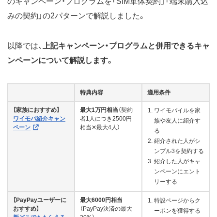
のキャンペーン・プログラムを「SIM単体契約」「端末購入込
みの契約」の2パターンで解説しました。
以降では、
上記キャンペーン・プログラムと併用できるキャ
ンペーンについて解説します。
特典内容
適用条件
【家族におすすめ】
最大1万円相当
（契約
ワイモバイルを家
ワイモバ紹介キャン
者1人につき2500円
族や友人に紹介す
ペーン
相当✕最大4人）
る
紹介された人がシ
ンプル3を契約する
紹介した人がキャ
ンペーンにエント
リーする
【PayPayユーザーに
最大6000円相当
特設ページからク
おすすめ】
（PayPay決済の最大
ーポンを獲得する