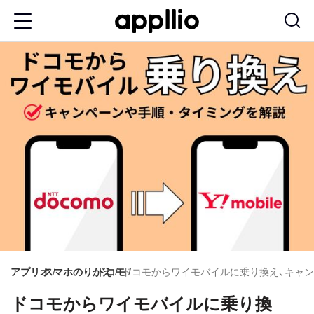
メ
イ
ン
コ
ン
テ
ン
ツ
に
移
動
アプリオ
スマホのりかえ
ドコモ
ドコモからワイモバイルに乗り換え、キャ
ドコモからワイモバイルに乗り換