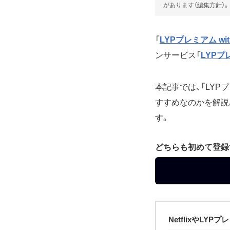
があります（
編集方針
）。
「
LYPプレミアム with 
ンサービス「
LYPプ
本記事では、「LYPプ
すすめなのかを解説
す。
どちらも初めて登録
NetflixやL