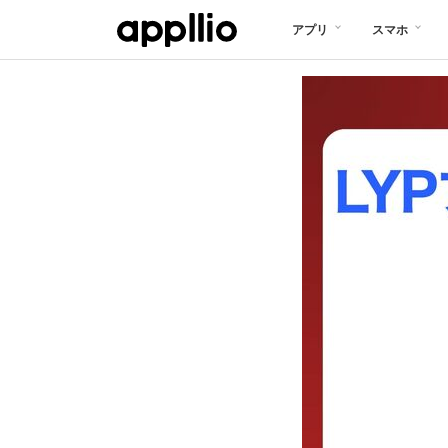
メ
アプリ
スマホ
イ
ン
コ
ン
テ
ン
ツ
に
移
動