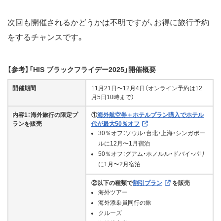
次回も開催されるかどうかは不明ですが、お得に旅行予約
をするチャンスです。
【参考】「HIS ブラックフライデー2025」開催概要
開催期間
11月21日〜12月4日（オンライン予約は12
月5日10時まで）
内容1：海外旅行の限定プ
①
海外航空券＋ホテルプラン購入でホテル
ランを販売
代が最大50％オフ
30％オフ：ソウル・台北・上海・シンガポー
ルに12月〜1月宿泊
50％オフ：グアム・ホノルル・ドバイ・パリ
に1月〜2月宿泊
②以下の種類で
割引プラン
を販売
海外ツアー
海外添乗員同行の旅
クルーズ