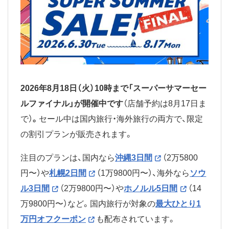
2026年8月18日（火）10時まで「スーパーサマーセー
ルファイナル」が開催中です
（店舗予約は8月17日ま
で）
。
セール中は国内旅行・海外旅行の両方で、限定
の割引プランが販売されます。
注目のプランは、国内なら
沖縄3日間
（2万5800
円〜）や
札幌2日間
（1万9800円〜）、海外なら
ソウ
ル3日間
（2万9800円〜）や
ホノルル5日間
（14
万9800円〜）など。国内旅行が対象の
最大ひとり1
万円オフクーポン
も配布されています。