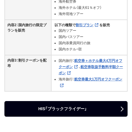
海外航空券
海外ホテル（最大61％オフ）
海外現地ツアー
内容2：国内旅行の限定プ
以下の種類で
割引プラン
を販売
ランを販売
国内ツアー
国内バスツアー
国内添乗員同行の旅
国内ホテル・宿
内容3：割引クーポンを配
国内旅行：
航空券＋ホテル最大4万円オフ
布
クーポン
、
航空券取扱手数料半額クー
ポン
海外旅行：
航空券最大1万円オフクーポン
HIS「ブラックフライデー」