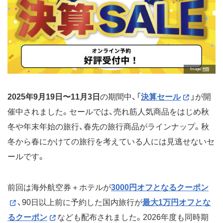
Image
HIS
2025年9月19日〜11月3日
の期間中、「
決算セール
」が開
催中されました。セールでは、売れ筋人気商品をはじめ秋
冬や年末年始の旅行、春先の旅行商品がラインナップ。秋
冬から春にかけての旅行を考えている人には見逃せないセ
ールです。
前回は海外航空券＋ホテルが
3000円オフとなるクーポン
、90日以上前に予約した国内旅行が
最大1万円オフとな
るクーポン
なども配布されました。2026年度も同時期