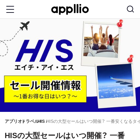
メ
イ
ン
コ
ン
テ
ン
ツ
に
移
動
アプリオ
トラベル
HIS
HISの大型セールはいつ開催？ 一番安くなる
HISの大型セールはいつ開催？ 一番