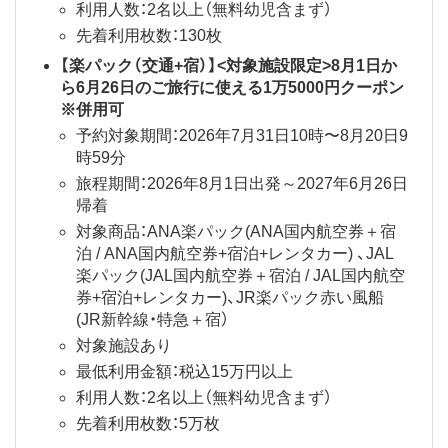
利用人数：2名以上（無料幼児含まず）
先着利用枚数：130枚
【楽パック（交通+宿）】<対象施設限定>8月1日か
ら6月26日のご旅行に使える1万5000円クーポン
※併用可
予約対象期間：2026年7月31日10時〜8月20日9
時59分
旅程期間：2026年8月1日出発～2027年6月26日
帰着
対象商品：ANA楽パック(ANA国内航空券＋宿
泊 / ANA国内航空券+宿泊+レンタカー) 、JAL
楽パック(JAL国内航空券＋宿泊 / JAL国内航空
券+宿泊+レンタカー)、JR楽パック赤い風船
(JR新幹線・特急＋宿）
対象施設あり
最低利用金額：税込15万円以上
利用人数：2名以上（無料幼児含まず）
先着利用枚数：5万枚