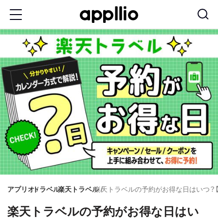
メ
イ
ン
コ
ン
テ
ン
ツ
に
移
動
アプリオ
トラベル
楽天トラベル
楽天トラベルの予約がお得な日はいつ？【2
楽天トラベルの予約がお得な日はい