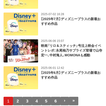
2025-07-02 16:28
【2025年7月】ディズニープラスの新着お
すすめ作品
2025-06-06 15:07
映画『リロ＆スティッチ』号泣上映会イベ
ントレポ：永尾柚乃サプライズ登場で山寺
宏一、中村海人、MOMONAも感動
2025-06-01 12:42
【2025年6月】ディズニープラスの新着お
すすめ作品
ページ送り
›
»
次ページ
最終ページ
1
2
3
4
5
6