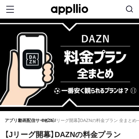
メ
イ
ン
コ
ン
テ
ン
ツ
に
移
動
アプリオ
動画配信サービス
DAZN
【Jリーグ開幕】DAZNの料金プラン 全まと
【Jリーグ開幕】DAZNの料金プラン