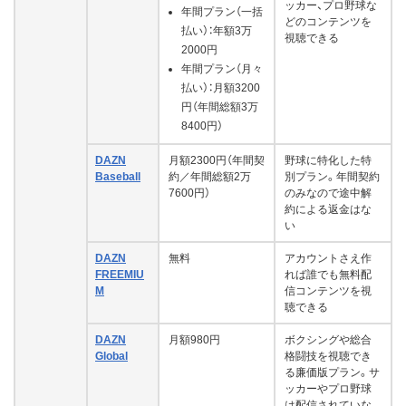
ッカー、プロ野球な
年間プラン（一括
どのコンテンツを
払い）：年額3万
視聴できる
2000円
年間プラン（月々
払い）：月額3200
円（年間総額3万
8400円）
DAZN
月額2300円（年間契
野球に特化した特
Baseball
約／年間総額2万
別プラン。年間契約
7600円）
のみなので途中解
約による返金はな
い
DAZN
無料
アカウントさえ作
FREEMIU
れば誰でも無料配
M
信コンテンツを視
聴できる
DAZN
月額980円
ボクシングや総合
Global
格闘技を視聴でき
る廉価版プラン。サ
ッカーやプロ野球
は配信されていな