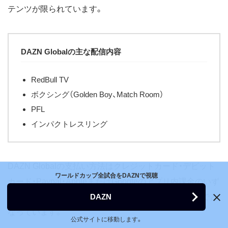
テンツが限られています。
DAZN Globalの主な配信内容
RedBull TV
ボクシング（Golden Boy、Match Room）
PFL
インパクトレスリング
DAZN Globalの支払い方法はクレジットカード・デビット
ワールドカップ全試合をDAZNで視聴
カード・Paypal・AppleまたはGoogleのアプリ内課金のいず
DAZN
れか。1ロケーション（IP）で同時視聴できるのは2台までと
なっています。
公式サイトに移動します。