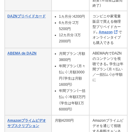
割安（※現在は販売
終了）
DAZNプリペイドカード
コンビニや家電量
1カ月分：4200円
販店で買える物理
6カ月分：2万
型プリペイドカー
5200円
ド。
Amazon
で
12カ月分：3万
オンラインタイプ
2000円
も購入できる
ABEMA de DAZN
ABEMA内でDAZN
月間プラン：月額
のコンテンツを視
3800円
聴できる。学生は年
年間プラン（月々
間プラン（月々払い
払い）：月額3000
／一括払い）が半額
円（学生は月額
に
1600円）
年間プラン（一括
払い）：年額3万円
（学生は年額1万
6000円）
Amazonプライムビデオ
月額4200円
Amazonプライムビ
サブスクリプション
デオを通じて視聴
する有料チャンネ