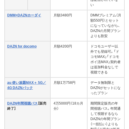
い
DMM×DAZNホーダイ
月額3480円
DMMプレミアム（月
額550円）とセット
になっていながら、
DAZNの月間プラン
よりも割安
DAZN for docomo
月額4200円
ドコモユーザー以
外でも登録可。「ド
コモMAX」「ドコモ
ポイ活MAX」契約者
は追加料金なしで
視聴できる
au 使い放題MAX＋ 5G／
月額1万758円
データ無制限と
4G DAZNパック
DAZNがセットにな
ったプラン
DAZN年間視聴パス
【販売
4万5000円（18カ月
期間限定販売の年
終了】
分）
間視聴パス。年間通
して視聴するなら
DAZNの年間プラン
（一括払い）よりも