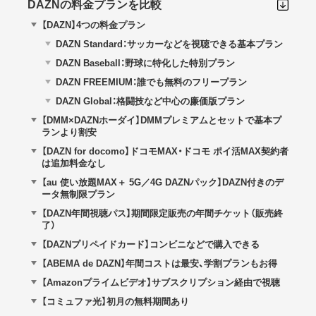
DAZNの料金プランを比較
【DAZN】4つの料金プラン
DAZN Standard：サッカーなどを視聴できる基本プラン
DAZN Baseball：野球に特化した特別プラン
DAZN FREEMIUM：誰でも無料のフリープラン
DAZN Global：格闘技など中心の廉価版プラン
【DMM×DAZNホーダイ】DMMプレミアムとセットで基本プ
ランより割安
【DAZN for docomo】ドコモMAX・ドコモ ポイ活MAX契約者
は追加料金なし
【au 使い放題MAX＋ 5G／4G DAZNパック】DAZN付きのデ
ータ無制限プラン
【DAZN年間視聴パス】期間限定販売の年間チケット（販売終
了）
【DAZNプリペイドカード】コンビニなどで購入できる
【ABEMA de DAZN】年間コストは最安、学割プランもお得
【Amazonプライムビデオ】サブスクリプション経由で視聴
【コミュファ光】初月の無料期間あり