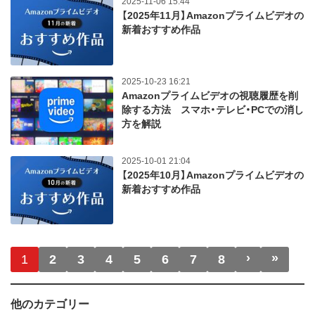
2025-11-06 15:44
【2025年11月】Amazonプライムビデオの
新着おすすめ作品
2025-10-23 16:21
Amazonプライムビデオの視聴履歴を削
除する方法 スマホ・テレビ・PCでの消し
方を解説
2025-10-01 21:04
【2025年10月】Amazonプライムビデオの
新着おすすめ作品
ページ送り
›
»
次ページ
最終
1
2
3
4
5
6
7
8
他のカテゴリー