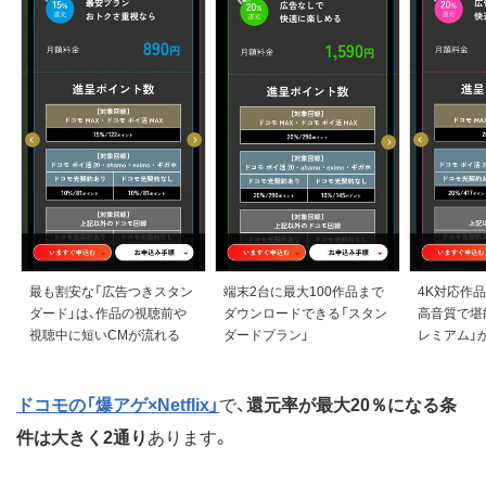
最も割安な「広告つきスタン
端末2台に最大100作品まで
4K対応作
ダード」は、作品の視聴前や
ダウンロードできる「スタン
高音質で堪
視聴中に短いCMが流れる
ダードプラン」
レミアム」
ドコモの「爆アゲ×Netflix」
で、
還元率が最大20％になる条
件は大きく2通り
あります。