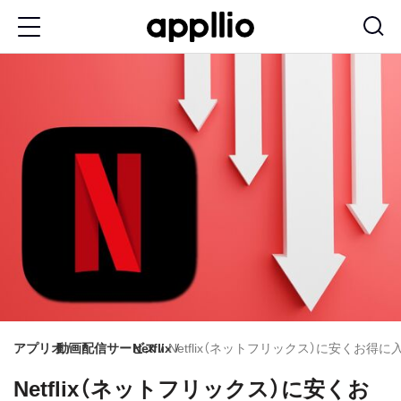
メ
イ
ン
コ
ン
テ
ン
ツ
に
移
動
アプリオ
動画配信サービス
Netflix
Netflix（ネットフリックス）に安くお
Netflix（ネットフリックス）に安くお