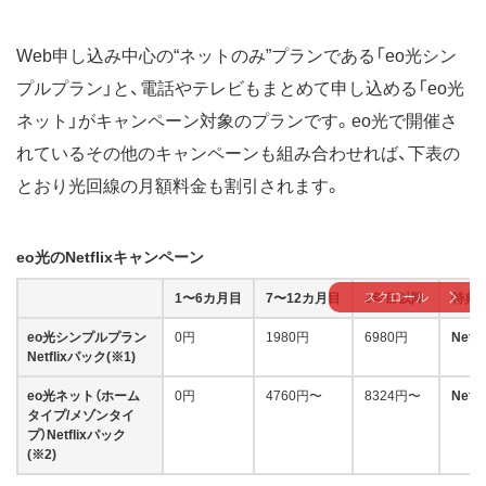
Web申し込み中心の“ネットのみ”プランである「eo光シン
プルプラン」と、電話やテレビもまとめて申し込める「eo光
ネット」がキャンペーン対象のプランです。eo光で開催さ
れているその他のキャンペーンも組み合わせれば、下表の
とおり光回線の月額料金も割引されます。
eo光のNetflixキャンペーン
スクロール
1〜6カ月目
7〜12カ月目
2年目以降
特典
eo光シンプルプラン
0円
1980円
6980円
Net
Netflixパック(※1)
eo光ネット（ホーム
0円
4760円〜
8324円〜
Net
タイプ/メゾンタイ
プ）Netflixパック
(※2)