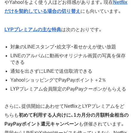
やYahoo!をよく使う人ほどお得感があります。現在
Netflix
だけを契約している場合の切り替え
にも向いています。
LYPプレミアムの主な特典
は次のとおりです。
対象のLINEスタンプ・絵文字・着せかえが使い放題
LINEのアルバムに動画やオリジナル画質の写真を保存
できる
通知を出さずにLINEで送信取消できる
Yahoo!ショッピングでPayPayポイント＋2％
LYPプレミアム会員限定のPayPayクーポンがもらえる
さらに、提供開始にあわせてNetflixとLYPプレミアムをど
ちらも
初めて利用する人向けに、1カ月分の月額料金相当の
PayPayポイント還元キャンペーン
も併催されています。
普段からLINEやYahoo!サービスを使っているなら、Netflix