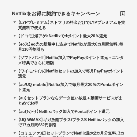
Netflixをお得に契約できるキャンペーン
【LYPプレミアム】ネトフリの料金だけでLYPプレミアムを実
質無料で使える
【ドコモ】爆アゲ×Netflixでdポイント最大20％還元
【eo光】eo光の新規申し込みでNetflixが最大6カ月間無料、毎
月110円割引も
【ソフトバンク】Netflix加入でPayPayポイント還元＋エンタ
メ特典でさらに増額
【ワイモバイル】Netflixセットの加入で毎月PayPayポイント
還元
【au/UQ mobile】Netflix加入で毎月最大20％のPontaポイン
ト還元
【au】セットプランならデータ使い放題＋動画サービスがま
とめてお得
【auひかり】Netflixパック加入でPontaポイント還元
【UQ WiMAX】ギガ放題プラス/プラスS Netflixパックの加入
で13カ月間682円割引
【コミュファ光】セットプランでNetflix最大2カ月分無料、3カ