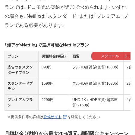
ランでは、ドコモ光の契約が追加で求められます。いずれ
の場合も、Netflixは「スタンダード」または「プレミアム」プ
ランである必要があります。
「爆アゲ×Netflix」で選択可能なNetflixプラン
スクロール
プラン
月額料金(税込)
画質
同時
広告つきスタン
890円
フルHD画質（高画質：1080p）
2台
ダードプラン
スタンダードプ
1590円
フルHD画質（高画質：1080p）
2台
ラン
プレミアムプラ
2290円
UHD 4K＋HDR画質（超高画
4台
ン
質：2160p）
※提供条件等の詳細は
公式サイト
を確認してください
月額料金（税抜）から最大20%還元、期間限定キャンペーン