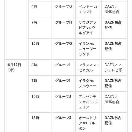
4時
グループG
ベルギー vs
DAZN／
エジプト
NHK総合
7時
グループH
サウジアラ
DAZN独占
ビア vs ウ
配信
ルグアイ
10時
グループG
イラン vs
DAZN独占
ニュージー
配信
ランド
6月17日
4時
グループI
フランス vs
DAZN／フ
（水）
セネガル
ジテレビ系
7時
グループI
イラク vs
DAZN独占
ノルウェー
配信
10時
グループJ
アルゼンチ
DAZN／
ン vs アルジ
NHK総合
ェリア
13時
グループJ
オーストリ
DAZN独占
ア vs ヨル
配信
ダン