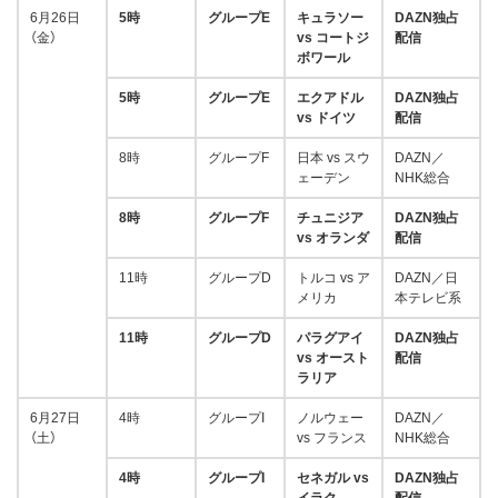
6月26日
5時
グループE
キュラソー
DAZN独占
（金）
vs コートジ
配信
ボワール
5時
グループE
エクアドル
DAZN独占
vs ドイツ
配信
8時
グループF
日本 vs スウ
DAZN／
ェーデン
NHK総合
8時
グループF
チュニジア
DAZN独占
vs オランダ
配信
11時
グループD
トルコ vs ア
DAZN／日
メリカ
本テレビ系
11時
グループD
パラグアイ
DAZN独占
vs オースト
配信
ラリア
6月27日
4時
グループI
ノルウェー
DAZN／
（土）
vs フランス
NHK総合
4時
グループI
セネガル vs
DAZN独占