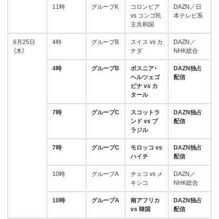
11時
グループK
コロンビア
DAZN／日
vs コンゴ民
本テレビ系
主共和国
6月25日
4時
グループB
スイス vs カ
DAZN／
（木）
ナダ
NHK総合
4時
グループB
ボスニア・
DAZN独占
ヘルツェゴ
配信
ビナ vs カ
タール
7時
グループC
スコットラ
DAZN独占
ンド vs ブ
配信
ラジル
7時
グループC
モロッコ vs
DAZN独占
ハイチ
配信
10時
グループA
チェコ vs メ
DAZN／
キシコ
NHK総合
10時
グループA
南アフリカ
DAZN独占
vs 韓国
配信