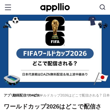
メ
イ
ン
コ
ン
テ
ン
ツ
に
移
動
アプリオ
動画配信サービス
DAZN
ワールドカップ2026はどこで配信される？ 日本
ワールドカップ2026はどこで配信さ