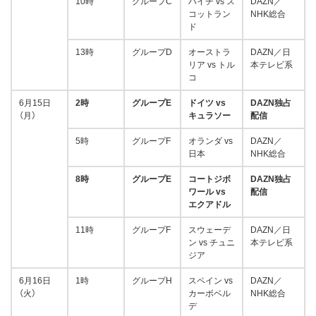
10時
グループC
ハイチ vs ス
DAZN／
コットラン
NHK総合
ド
13時
グループD
オーストラ
DAZN／日
リア vs トル
本テレビ系
コ
6月15日
2時
グループE
ドイツ vs
DAZN独占
（月）
キュラソー
配信
5時
グループF
オランダ vs
DAZN／
日本
NHK総合
8時
グループE
コートジボ
DAZN独占
ワール vs
配信
エクアドル
11時
グループF
スウェーデ
DAZN／日
ン vs チュニ
本テレビ系
ジア
6月16日
1時
グループH
スペイン vs
DAZN／
（火）
カーボベル
NHK総合
デ