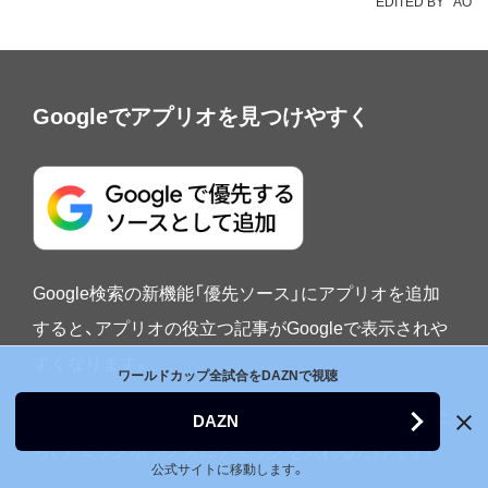
EDITED BY
AO
Googleでアプリオを見つけやすく
Google検索の新機能「優先ソース」にアプリオを追加
すると、アプリオの役立つ記事がGoogleで表示されや
すくなります。
ワールドカップ全試合をDAZNで視聴
追加はかんたん。
優先ソース設定ページ
に移動した
DAZN
ら、チェックボックスにチェックを入れるだけです。
公式サイトに移動します。