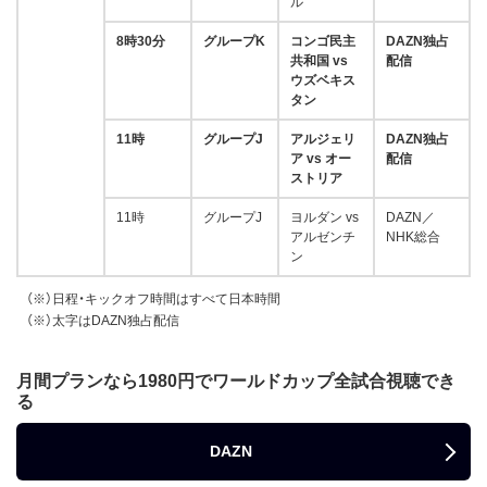
ル
8時30分
グループK
コンゴ民主
DAZN独占
共和国 vs
配信
ウズベキス
タン
11時
グループJ
アルジェリ
DAZN独占
ア vs オー
配信
ストリア
11時
グループJ
ヨルダン vs
DAZN／
アルゼンチ
NHK総合
ン
（※）日程・キックオフ時間はすべて日本時間
（※）太字はDAZN独占配信
月間プランなら1980円でワールドカップ全試合視聴でき
る
DAZN