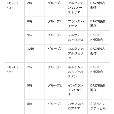
6月23日
2時
グループJ
アルゼンチ
DAZN独占
（火）
ン vs オー
配信
ストリア
6時
グループI
フランス vs
DAZN独占
イラク
配信
9時
グループI
ノルウェー
DAZN／
vs セネガル
NHK総合
12時
グループJ
ヨルダン vs
DAZN独占
アルジェリ
配信
ア
6月24日
2時
グループK
ポルトガル
DAZN／
（水）
vs ウズベキ
NHK総合
スタン
5時
グループL
イングラン
DAZN独占
ド vs ガー
配信
ナ
8時
グループL
パナマ vs ク
DAZN／フ
ロアチア
ジテレビ系