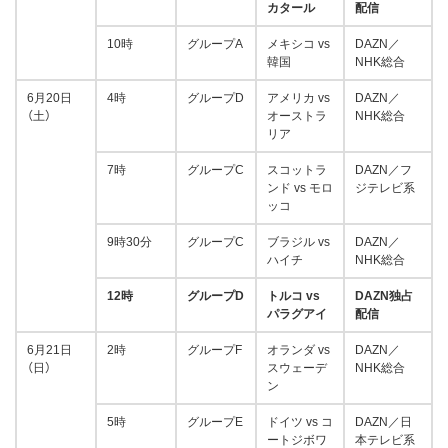
カタール
配信
10時
グループA
メキシコ vs
DAZN／
韓国
NHK総合
6月20日
4時
グループD
アメリカ vs
DAZN／
（土）
オーストラ
NHK総合
リア
7時
グループC
スコットラ
DAZN／フ
ンド vs モロ
ジテレビ系
ッコ
9時30分
グループC
ブラジル vs
DAZN／
ハイチ
NHK総合
12時
グループD
トルコ vs
DAZN独占
パラグアイ
配信
6月21日
2時
グループF
オランダ vs
DAZN／
（日）
スウェーデ
NHK総合
ン
5時
グループE
ドイツ vs コ
DAZN／日
ートジボワ
本テレビ系