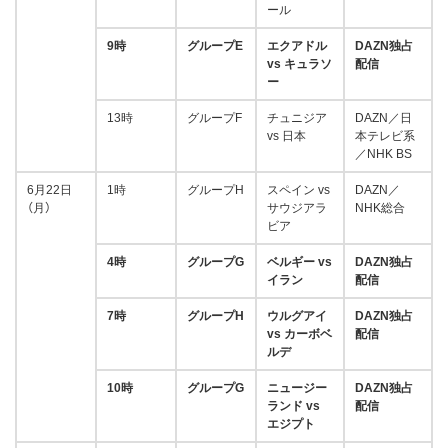
ール
9時
グループE
エクアドル
DAZN独占
vs キュラソ
配信
ー
13時
グループF
チュニジア
DAZN／日
vs 日本
本テレビ系
／NHK BS
6月22日
1時
グループH
スペイン vs
DAZN／
（月）
サウジアラ
NHK総合
ビア
4時
グループG
ベルギー vs
DAZN独占
イラン
配信
7時
グループH
ウルグアイ
DAZN独占
vs カーボベ
配信
ルデ
10時
グループG
ニュージー
DAZN独占
ランド vs
配信
エジプト