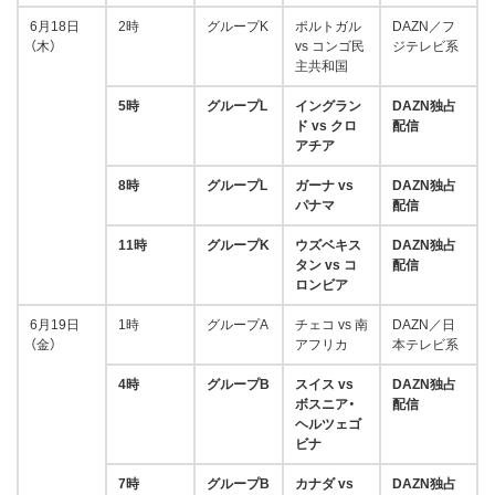
6月18日
2時
グループK
ポルトガル
DAZN／フ
（木）
vs コンゴ民
ジテレビ系
主共和国
5時
グループL
イングラン
DAZN独占
ド vs クロ
配信
アチア
8時
グループL
ガーナ vs
DAZN独占
パナマ
配信
11時
グループK
ウズベキス
DAZN独占
タン vs コ
配信
ロンビア
6月19日
1時
グループA
チェコ vs 南
DAZN／日
（金）
アフリカ
本テレビ系
4時
グループB
スイス vs
DAZN独占
ボスニア・
配信
ヘルツェゴ
ビナ
7時
グループB
カナダ vs
DAZN独占