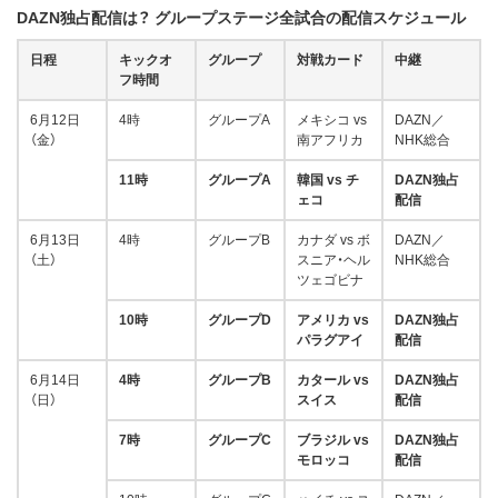
DAZN独占配信は？ グループステージ全試合の配信スケジュール
日程
キックオ
グループ
対戦カード
中継
フ時間
6月12日
4時
グループA
メキシコ vs
DAZN／
（金）
南アフリカ
NHK総合
11時
グループA
韓国 vs チ
DAZN独占
ェコ
配信
6月13日
4時
グループB
カナダ vs ボ
DAZN／
（土）
スニア・ヘル
NHK総合
ツェゴビナ
10時
グループD
アメリカ vs
DAZN独占
パラグアイ
配信
6月14日
4時
グループB
カタール vs
DAZN独占
（日）
スイス
配信
7時
グループC
ブラジル vs
DAZN独占
モロッコ
配信