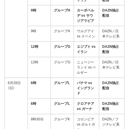
イラク
配信
9時
グループH
カーボベル
DAZN独占
デ vs サウ
配信
ジアラビア
9時
グループH
ウルグアイ
DAZN／日
vs スペイン
本テレビ系
12時
グループG
エジプト vs
DAZN独占
イラン
配信
12時
グループG
ニュージー
DAZN／日
ランド vs ベ
本テレビ系
ルギー
6月28日
6時
グループL
パ
ナマ vs
DAZN独占
（日）
イングラン
配信
ド
6時
グループL
クロアチア
DAZN独占
vs ガーナ
配信
8時30分
グループK
コロンビア
DAZN／フ
vs ポルトガ
ジテレビ系