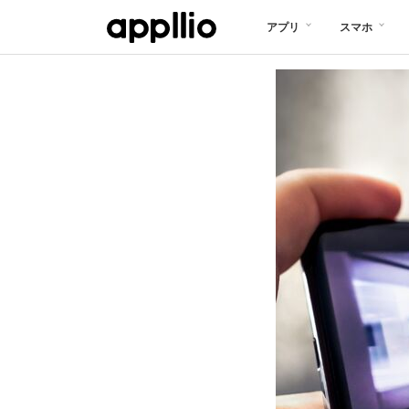
メ
アプリ
スマホ
イ
ン
コ
ン
テ
ン
ツ
に
移
動