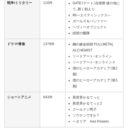
戦争/ミリタリー
110件
GATE（ゲート）自衛隊 彼の地に
て、斯く戦えり
86―エイティシックス―
ガールズ＆パンツァー
ヘヴィーオブジェクト
紺碧の艦隊
ドラマ/青春
1379件
鋼の錬金術師 FULLMETAL
ALCHEMIST
ソードアート・オンライン
ソードアート・オンラインⅡ
僕のヒーローアカデミア（第2
期）
僕のヒーローアカデミア（第3
期）
ショートアニメ
643件
異世界かるてっと
異世界かるてっと2
クールドジ男子
ソウナンですか？
ヘタリア Axis Powers