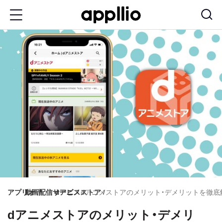
メ
イ
ン
コ
ン
テ
ン
ツ
に
移
動
アプリオ
動画配信サービス
dアニメストア
dアニメストアのメリット・デメリットを徹
dアニメストアのメリット・デメリ