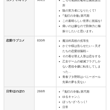
こちら葛飾区亀有公園前派出
所
陰の実力者になりたくて！
「鬼灯の冷徹」第弐期
この素晴らしい世界に祝福を！
痛いのは嫌なので防御力に極
振りしたいと思います。
恋愛/ラブコメ
830件
魔法科高校の劣等生
かぐや様は告らせたい～天才
たちの恋愛頭脳戦～
その着せ替え人形は恋をする
乙女ゲームの破滅フラグしか
ない悪役令嬢に転生してしま
った…
青春ブタ野郎はバニーガール
先輩の夢を見ない
日常/ほのぼの
268件
「鬼灯の冷徹」第弐期
ゆるキャン△
ぼっち・ざ・ろっく！
日常