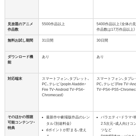
見放題のアニメ
5500作品以上
5400作品以上（全体の
作品数
作品数は17万作品以上）
無料お試し期間
31日間
30日間
ダウンロード機
あり
あり
能
対応端末
スマートフォン、タブレット、
スマートフォン、タブレ
PC、テレビ（popIn Aladdin・
PC、テレビ（Fire TV・And
Fire TV・Android TV・PS4・
TV・PS4・PS5・Chromec
Chromecast）
そのほかの視聴
最新作や劇場版作品のレン
バラエティ・ドラマ・
可能コンテンツ・
タル（別途料金）
2.5次元・成人向けコ
特典
dポイントが貯まる、使え
ツなど