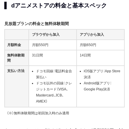
dアニメストアの料金と基本スペック
見放題プランの料金と無料体験期間
ブラウザから加入
アプリから加入
月額料金
月額550円
月額650円
無料体験期
31日間
14日間
間
支払い方法
ドコモ回線：電話料金合
iOS版アプリ：App Store
算払い
決済
ドコモ以外の回線：クレ
Android版アプリ：
ジットカード（VISA、
Google Play決済
Mastercard、JCB、
AMEX）
（※）無料体験期間は初回加入時のみ適用