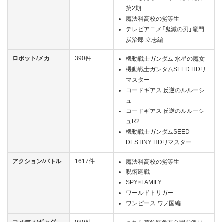
第2期
魔法科高校の劣等生
テレビアニメ「鬼滅の刃」竈門
炭治郎 立志編
ロボット/メカ
390件
機動戦士ガンダム 水星の魔女
機動戦士ガンダムSEED HDリ
マスター
コードギアス 反逆のルルーシ
ュ
コードギアス 反逆のルルーシ
ュR2
機動戦士ガンダムSEED
DESTINY HDリマスター
アクション/バトル
1617件
魔法科高校の劣等生
呪術廻戦
SPY×FAMILY
ワールドトリガー
ワンピース ワノ国編
コメディ/ギャグ
989件