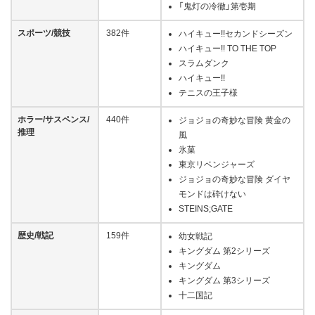
「鬼灯の冷徹」第壱期
スポーツ/競技
382件
ハイキュー!!セカンドシーズン
ハイキュー!! TO THE TOP
スラムダンク
ハイキュー!!
テニスの王子様
ホラー/サスペンス/
440件
ジョジョの奇妙な冒険 黄金の
推理
風
氷菓
東京リベンジャーズ
ジョジョの奇妙な冒険 ダイヤ
モンドは砕けない
STEINS;GATE
歴史/戦記
159件
幼女戦記
キングダム 第2シリーズ
キングダム
キングダム 第3シリーズ
十二国記