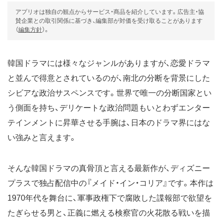
アプリオは独自の観点からサービス・商品を紹介しています。広告主・協
賛企業との取引関係に基づき、編集部が対価を受け取ることがあります
（
編集方針
）。
韓国ドラマには様々なジャンルがありますが、恋愛ドラマ
と並んで得意とされているのが、南北の分断を背景にした
シビアな政治サスペンスです。世界で唯一の分断国家とい
う側面を持ち、デリケートな政治問題もいとわずエンター
テインメントに昇華させる手腕は、日本のドラマ界にはな
い強みと言えます。
そんな韓国ドラマの真骨頂と言える最新作が、ディズニー
プラスで独占配信中の『メイド・イン・コリア』です。本作は
1970年代を舞台に、軍事政権下で腐敗した諜報部で欲望を
たぎらせる男と、正義に燃える検察官の火花散る戦いを描