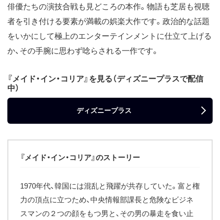
俳優たちの演技合戦も見どころの本作。物語も芝居も視聴
者を引き付ける要素が満載の娯楽大作です。政治的な話題
をいかにして極上のエンターテインメントに仕立て上げる
か、その手腕に思わず唸らされる一作です。
『メイド・イン・コリア』を見る（ディズニープラスで配信
中）
ディズニープラス
『メイド・イン・コリア』のストーリー
1970年代、韓国には混乱と飛躍が共存していた。富と権
力の頂点に立つため、中央情報部課長と危険なビジネ
スマンの２つの顔をもつ男と、その男の暴走を食い止