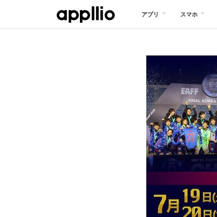
メ
アプリ
スマホ
イ
ン
コ
ン
テ
ン
ツ
に
移
動