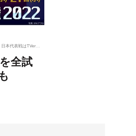
FODプレミアム、サッカーE-1選手権を全試合ライブ配信 日本代表戦はTVerでも
権を全試
も