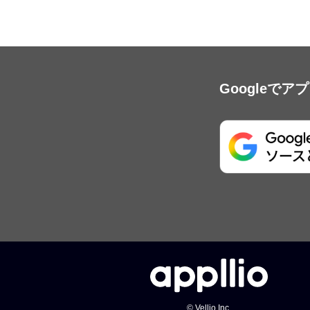
Googleで
© Vellio Inc.