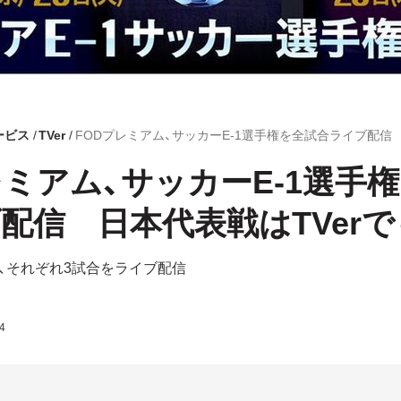
ービス
TVer
レミアム、サッカーE-1選手
配信 日本代表戦はTVerで
、それぞれ3試合をライブ配信
4