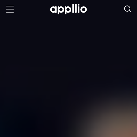
メ
イ
ン
コ
ン
テ
ン
ツ
に
移
動