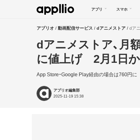
メ
アプリ
スマホ
イ
ン
アプリオ
動画配信サービス
dアニメストア
dア
コ
dアニメストア、月額
ン
テ
に値上げ 2月1日
ン
App Store・Google Play経由の場合は760円に
ツ
に
アプリオ編集部
移
2025-11-19 15:38
動