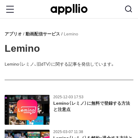
メ
イ
ン
アプリオ
動画配信サービス
Lemino
コ
ン
Lemino
テ
ン
Lemino（レミノ、旧dTV）に関する記事を発信しています。
ツ
に
移
2025-12-03 17:53
動
Lemino（レミノ）に無料で登録する方法
と注意点
2025-03-07 11:38