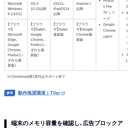
Amazo
Microsoft
OS X
iOS13、
Android７
n Fire
2
Windows
10.15以降
iPadOS14
以降
TV シリ
8.1/10/11
以降
ーズ
【ブラウ
【ブラウ
【ブラウ
【ブラウ
Google
ザ】
ザ】Safari、
ザ】Safari
ザ】Google
Chrome
Microsoft
Google
最新版
Chrome最
cast※
Edge、
Chrome、
新版
Google
Firefox（い
Chrome、
ずれも最
Firefox（い
新版）
ずれも最
L
新版）
※Chromecast第1世代はサポート終了
動作推奨環境｜TVer
端末のメモリ容量を確認し、広告ブロックア