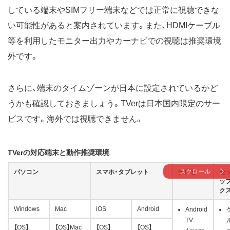
している端末やSIMフリー端末などでは正常に視聴できな
い可能性があると案内されています。また、HDMIケーブル
等を利用したモニター出力やカーナビでの視聴は推奨環境
外です。
さらに、端末のタイムゾーンが日本に設定されているかど
うかも確認しておきましょう。TVerは日本国内限定のサー
ビスです。海外では視聴できません。
TVerの対応端末と動作推奨環境
スクロール
パソコン
スマホ・タブレット
テレビ
セ
ッ
ク
Windows
Mac
iOS
Android
Android
TV
【OS】
【OS】Mac
【OS】
【OS】