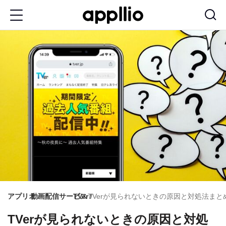
メ
イ
ン
コ
ン
テ
ン
ツ
に
移
動
アプリオ
動画配信サービス
TVer
TVerが見られないときの原因と対処法まとめ
TVerが見られないときの原因と対処