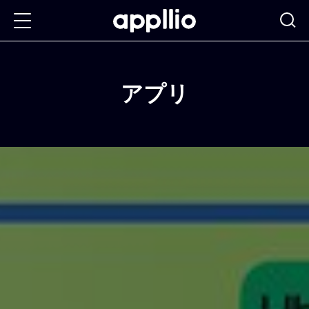
メ
イ
ン
コ
アプリ
ン
テ
ン
ツ
に
移
動