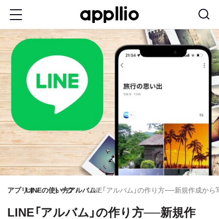
メ
イ
ン
コ
ン
テ
ン
ツ
に
移
動
アプリオ
LINEの使い方
トーク
アルバム
LINE「アルバム」の作り方──新規作成か
LINE「アルバム」の作り方──新規作