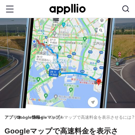
メ
イ
ン
コ
ン
テ
ン
ツ
に
移
動
アプリオ
Google情報
Googleマップ
Googleマップで高速料金を表示させるには
Googleマップで高速料金を表示さ