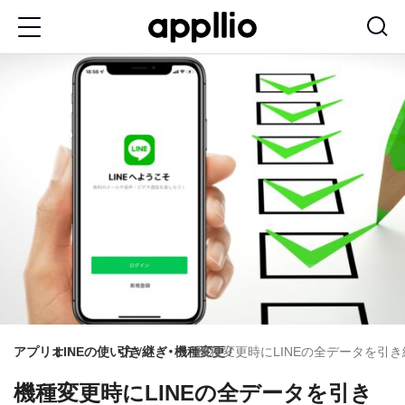
メ
イ
ン
コ
ン
テ
ン
ツ
に
移
動
アプリオ
LINEの使い方
引き継ぎ・機種変更
機種変更時にLINEの全データを引
機種変更時にLINEの全データを引き