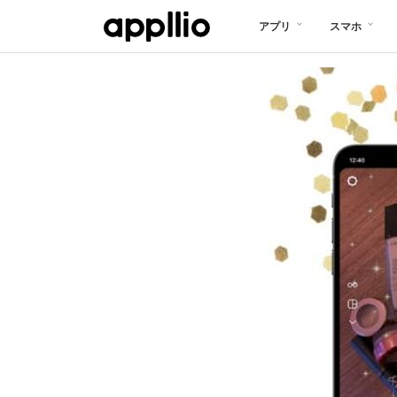
メ
アプリ
スマホ
イ
ン
コ
ン
テ
ン
ツ
に
移
動