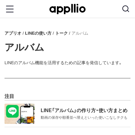
メ
イ
ン
アプリオ
LINEの使い方
トーク
アルバム
コ
ン
アルバム
テ
ン
LINEのアルバム機能を活用するための記事を発信しています。
ツ
に
移
注目
動
LINE「アルバム」の作り方・使い方まとめ
動画の保存や順番並べ替えといった使いこなしテクも