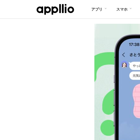
メ
アプリ
スマホ
イ
ン
コ
ン
テ
ン
ツ
に
移
動