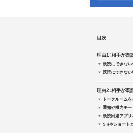
目次
理由1：相手が既
既読にできない
既読にできない
理由2：相手が
トークルームを長
通知や機内モードな
既読回避アプリを
Siriやショー