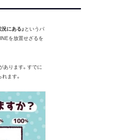
状況にある」
というパ
INEを放置せざるを
法があります。すでに
られます。