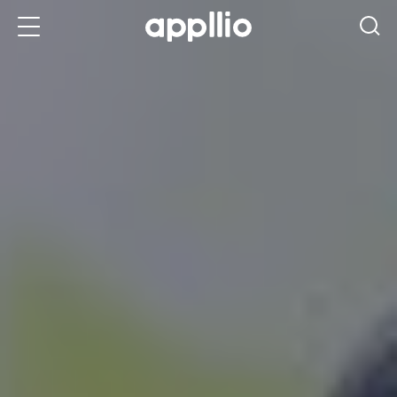
メ
イ
ン
コ
ン
テ
ン
ツ
に
移
動