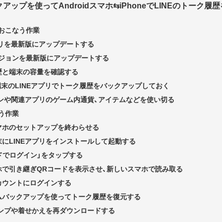
ップを使ってAndroidスマホ⇆iPhoneでLINEのトーク履
おこなう作業
プリを最新版にアップデートする
ージョンを最新版にアップデートする
歴と端末の容量を確認する
id端末のLINEアプリでトーク履歴をバックアップしておく
インや関連アプリのゲーム内通貨、アイテムなどを使い切る
う作業
マホのセットアップを終わらせる
にLINEアプリをインストールして起動する
ドでログイン」をタップする
ホで引き継ぎQRコードを表示させ、新しいスマホで読み取る
カウントにログインする
ムバックアップを使ってトーク履歴を復元する
タンプや着せかえを再ダウンロードする