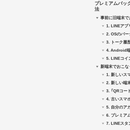
プレミアムバックア
法
事前に旧端末で
1.
LINEア
2.
OSのバ
3.
トーク履
4.
Andro
5.
LINEコ
新端末でおこな
1.
新しいス
2.
新しい端末
3.
「QRコー
4.
古いスマ
5.
自分のア
6.
プレミア
7.
LINEス