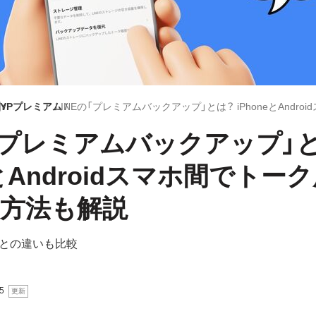
圏
LYPプレミアム
の「プレミアムバックアップ」
eとAndroidスマホ間でトー
方法も解説
との違いも比較
5