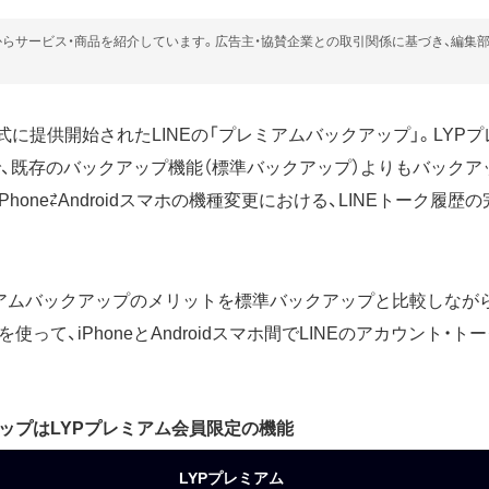
らサービス・商品を紹介しています。広告主・協賛企業との取引関係に基づき、編集
正式に提供開始されたLINEの「プレミアムバックアップ」。LYP
能で、既存のバックアップ機能（標準バックアップ）よりもバック
Phone⇄Androidスマホの機種変更における、LINEトーク履
アムバックアップのメリットを標準バックアップと比較しなが
使って、iPhoneとAndroidスマホ間でLINEのアカウント・
ップはLYPプレミアム会員限定の機能
LYPプレミアム