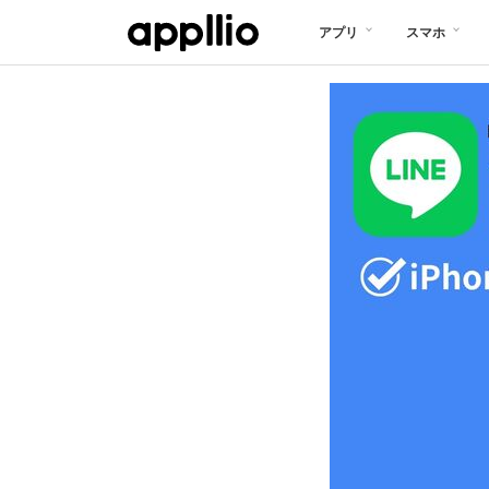
メ
アプリ
スマホ
イ
ン
コ
ン
テ
ン
ツ
に
移
動