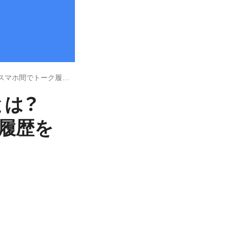
LINEの「プレミアムバックアップ」とは？ iPhoneとAndroidスマホ間でトーク履歴を引き継ぐ方法も解説
とは？
ク履歴を