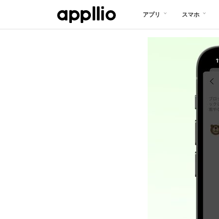
メ
アプリ
スマホ
イ
ン
コ
ン
テ
ン
ツ
に
移
動