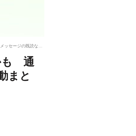
LINEでブロック解除したらバレるかも 通知の有無やメッセージの既読など挙動まとめ
かも 通
動まと