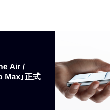
e Air /
ro Max」正式