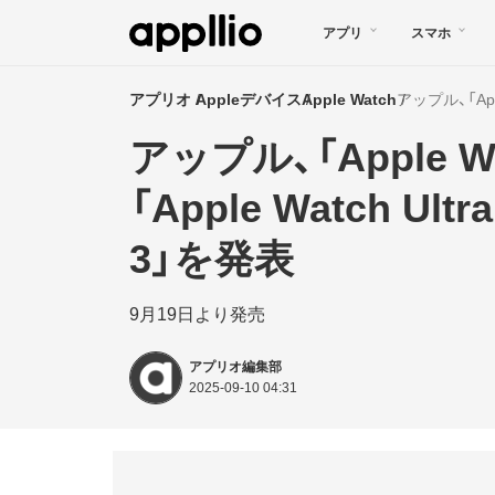
メ
アプリ
スマホ
イ
ン
アプリオ
Appleデバイス
Apple Watch
コ
アップル、「Apple Wat
ン
テ
「Apple Watch Ultr
ン
3」を発表
ツ
に
9月19日より発売
移
アプリオ編集部
動
2025-09-10 04:31