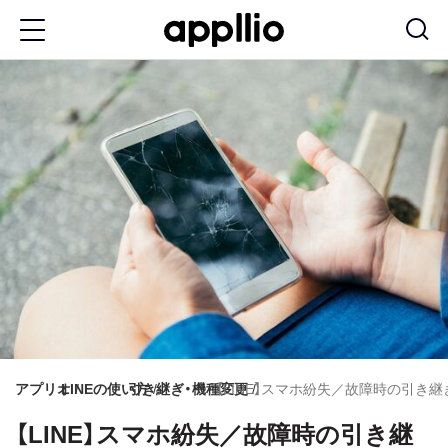
メ
イ
ン
コ
ン
テ
ン
ツ
に
移
動
アプリオ
LINEの使い方
引き継ぎ・機種変更
【LINE】スマホ紛失／故障時の引き
【LINE】スマホ紛失／故障時の引き継